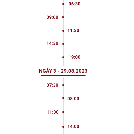
06:30
Thiền chuông Misogi
Xem nghệ nhân biểu diễn và trải
09:00
nghiệm cắm hoa từ sợi đồng.
11:30
Ăn trưa
Trải nghiệm chém tre bằng kiếm
14:30
gỗ Bokken
19:00
GALA 2023
NGÀY 3 - 29.08.2023
07:30
Check-out
Di chuyển đến Yoko Onsen
08:00
Quang Hanh
11:30
Ăn trưa
14:00
Kết thúc chương trình