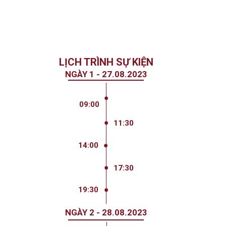
LỊCH TRÌNH SỰ KIỆN
NGÀY 1 - 27.08.2023
Xuất phát tại Văn phòng công ty
Trần Phú đến MGallery - Làng
09:00
Nương, Yên Tử.
11:30
Ăn trưa
14:00
Check-in tại khách sạn
17:30
Ăn tối món chay
19:30
Đêm Phụng Hiếu Tri Ân
NGÀY 2 - 28.08.2023